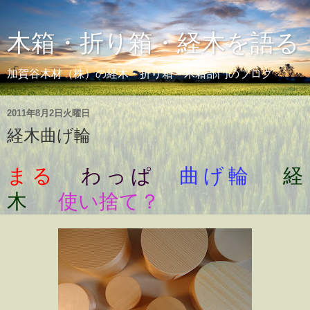
木箱・折り箱・経木を語る
加賀谷木材（株）の経木・折り箱・木箱部門のブログ
2011年8月2日火曜日
経木曲げ輪
まる
わっぱ
曲げ輪
経
木
使い捨て？