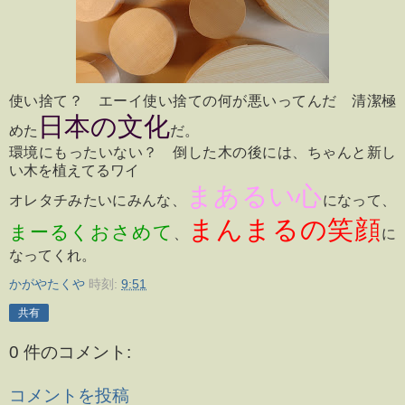
使い捨て？ エーイ使い捨ての何が悪いってんだ 清潔極
日本の文化
めた
だ。
環境にもったいない？ 倒した木の後には、ちゃんと新し
い木を植えてるワイ
まあるい心
オレタチみたいにみんな、
になって、
まんまるの笑顔
まーるくおさめて
、
に
なってくれ。
かがやたくや
時刻:
9:51
共有
0 件のコメント:
コメントを投稿